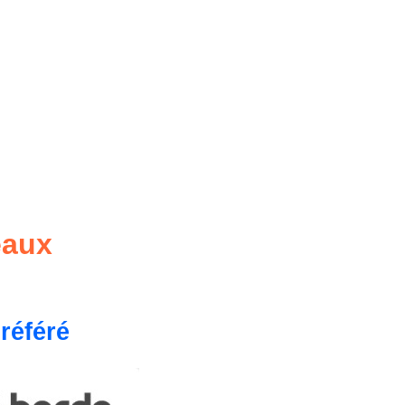
eaux
référé