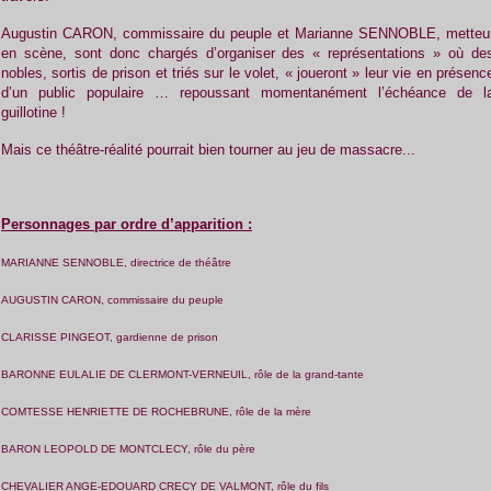
Augustin CARON, commissaire du peuple et Marianne SENNOBLE, metteu
en scène, sont donc chargés d’organiser des « représentations » où de
nobles, sortis de prison et triés sur le volet, « joueront » leur vie en présenc
d’un public populaire … repoussant momentanément l’échéance de l
guillotine !
Mais ce théâtre-réalité pourrait bien tourner au jeu de massacre...
Personnages par ordre d’apparition :
MARIANNE SENNOBLE, directrice de théâtre
AUGUSTIN CARON, commissaire du peuple
CLARISSE PINGEOT, gardienne de prison
BARONNE EULALIE DE CLERMONT-VERNEUIL, rôle de la grand-tante
COMTESSE HENRIETTE DE ROCHEBRUNE, rôle de la mère
BARON LEOPOLD DE MONTCLECY, rôle du père
CHEVALIER ANGE-EDOUARD CRECY DE VALMONT, rôle du fils